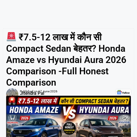
₹7.5-12 लाख में कौन सी
Compact Sedan बेहतर? Honda
Amaze vs Hyundai Aura 2026
Comparison -Full Honest
Comparison
Published on
17 June 2026
Jitendra Pal