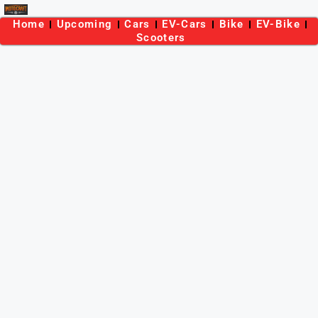
Home
Upcoming
Cars
EV-Cars
Bike
EV-Bike
Scooters